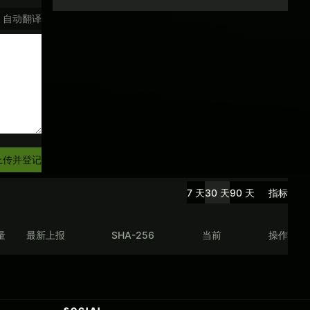
自动翻译
上传并登记
7 天
30 天
90 天
指标
量
最新上报
SHA-256
当前
操作